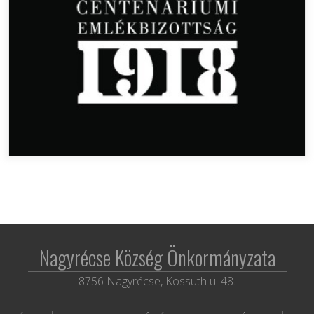
Nagyrécse Község Önkormányzata
8756 Nagyrécse, Kossuth u. 48.