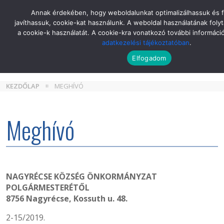
Skip
Annak érdekében, hogy weboldalunkat optimalizálhassuk és 
to
javíthassuk, cookie-kat használunk. A weboldal használatának folyt
the
a cookie-k használatát. A cookie-kra vonatkozó további informáci
content
adatkezelési tájékoztatóban
.
Elfogadom
KEZDŐLAP
MEGHÍVÓ
Meghívó
NAGYRÉCSE KÖZSÉG ÖNKORMÁNYZAT
POLGÁRMESTERÉTŐL
8756 Nagyrécse, Kossuth u. 48.
2-15/2019.