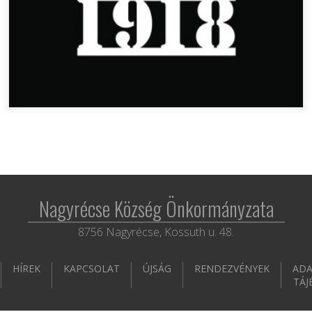
Nagyrécse Község Önkormányzata
8756 Nagyrécse, Kossuth u. 48.
HÍREK
KAPCSOLAT
ÚJSÁG
RENDEZVÉNYEK
ADA
TÁJ