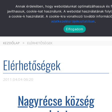
Skip
Annak érdekében, hogy weboldalunkat optimalizálhassuk és 
to
javíthassuk, cookie-kat használunk. A weboldal használatának folyt
the
a cookie-k használatát. A cookie-kra vonatkozó további informáci
content
adatkezelési tájékoztatóban
.
Elfogadom
KEZDŐLAP
ELÉRHETŐSÉGEK
Elérhetőségek
2011.04.04 06:20
Nagyrécse község