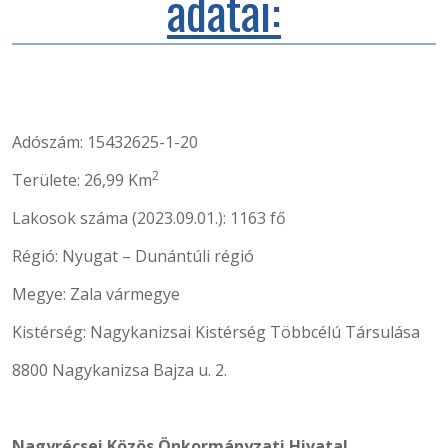
adatai:
Adószám: 15432625-1-20
2
Területe: 26,99 Km
Lakosok száma (2023.09.01.): 1163 fő
Régió: Nyugat – Dunántúli régió
Megye: Zala vármegye
Kistérség: Nagykanizsai Kistérség Többcélú Társulása
8800 Nagykanizsa Bajza u. 2.
Nagyrécsei Közös Önkormányzati Hivatal