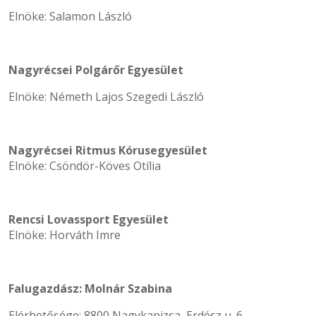
Elnöke: Salamon László
Nagyrécsei Polgárőr Egyesület
Elnöke: Németh Lajos Szegedi László
Nagyrécsei Ritmus Kórusegyesület
Elnöke: Csöndör-Köves Otília
Rencsi Lovassport Egyesület
Elnöke: Horváth Imre
Falugazdász: Molnár Szabina
Elérhetősége: 8800 Nagykanizsa, Erdész u. 6.