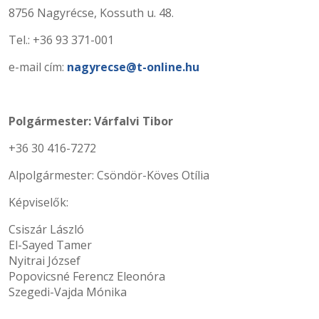
8756 Nagyrécse, Kossuth u. 48.
Tel.: +36 93 371-001
e-mail cím:
nagyrecse@t-online.hu
Polgármester: Várfalvi Tibor
+36 30 416-7272
Alpolgármester: Csöndör-Köves Otília
Képviselők:
Csiszár László
El-Sayed Tamer
Nyitrai József
Popovicsné Ferencz Eleonóra
Szegedi-Vajda Mónika