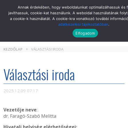
Skip
Annak érdekében, hogy weboldalunkat optimalizálhassuk és 
to
javíthassuk, cookie-kat használunk. A weboldal használatának folyt
the
a cookie-k használatát. A cookie-kra vonatkozó további informáci
content
adatkezelési tájékoztatóban
.
Elfogadom
KEZDŐLAP
VÁLASZTÁSI IRODA
Választási iroda
2025.12.09 07:17
Vezetője neve
:
dr. Faragó-Szabó Melitta
Hivatali helyiség elérhetőségei: