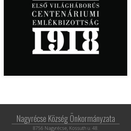
Nagyrécse Község Önkormányzata
8756 Nagyrécse, Kossuth u. 48.