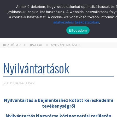
Skip
Annak érdekében, hogy weboldalunkat optimalizálhassuk és 
to
javíthassuk, cookie-kat használunk. A weboldal használatának folyt
the
a cookie-k használatát. A cookie-kra vonatkozó további informáci
content
adatkezelési tájékoztatóban
.
Elfogadom
KEZDŐLAP
HIVATAL
NYILVÁNTARTÁSOK
Nyilvántartások
2018.04.04 03:47
Nyilvántartás a bejelentéshez kötött kereskedelmi
tevékenységről
Nyilvántartás Nagyrécse közigazgatási területén