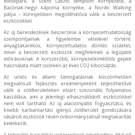
Mesepark, a Szent László templom környezete, a
Bacónak-hegyi kápolna környéke, a Nordic Walking
pálya – könnyebben megoldhatóvá válik a beszerzett
eszközökkel.
Az új berendezések beszerzése a környezettudatosság
szempontjainak a figyelembe vételével történt:
anyagtakarékos, környezettudatos döntés születet,
mivel a beszerzett eszközök megfelelnek a legújabb
előírásoknak. A korszerűbb, környezetkímélőbb gépek
használata miatt csökken az éves CO2 kibocsájtás.
Az uniós és állami támogatásnak köszönhetően
megvalósult fejlesztés eredményeként teljesíthetővé
válik a zöldterületeken elvárt szezonális folyamatos
kaszálása, ami a jelenlegi elhasználódott eszközökkel
nem volt tartható. Az új alacsonyabb fogyasztású, és
kisebb karbantartási igényű zöldterület gondozására
vásárolt eszközök révén önkormányzatnál megtakarítás
keletkezik.
A település turisztikai vonzerejének növekedése által nő