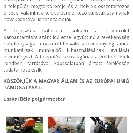
a település megtartó ereje és a helyiek összetartozás
érzése, valamint a településre érkező turisták számának
növekedésével lehet számolni.
A fejlesztés hatására csökken a zöldterület
karbantartásra szánt idő ezzel együtt nő a tevékenység
hatékonysága, tervszerűbbé válik a tevékenység, ami a
munkatársak munkaidő kihasználásának javulását
eredményezi. A település lakosságának a zöldterületek
rendben tartásával kapcsolatban érzett felelősség
tudata növekszik.
KÖSZÖNJÜK A MAGYAR ÁLLAM ÉS AZ EURÓPAI UNIÓ
TÁMOGATÁSÁT.
Laskai Béla polgármester