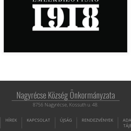
Nagyrécse Község Önkormányzata
8756 Nagyrécse, Kossuth u. 48.
HÍREK
KAPCSOLAT
ÚJSÁG
RENDEZVÉNYEK
ADA
TÁJ