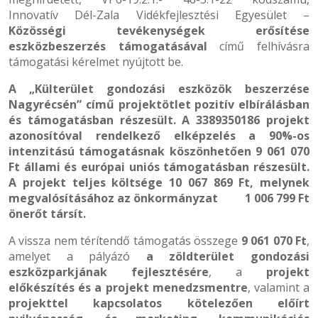
Innovatív Dél-Zala Vidékfejlesztési Egyesület –
Közösségi tevékenységek erősítése
eszközbeszerzés támogatásával
című felhívásra
támogatási kérelmet nyújtott be.
A „Külterület gondozási eszközök beszerzése
Nagyrécsén” című projektötlet pozitív elbírálásban
és támogatásban részesült. A 3389350186 projekt
azonosítóval rendelkező elképzelés a
90%-os
intenzitású támogatásnak köszönhetően 9 061 070
Ft
állami és európai uniós
támogatásban részesült.
A projekt teljes költsége 10 067 869 Ft, melynek
megvalósításához az önkormányzat 1 006 799 Ft
önerőt társít.
A vissza nem térítendő támogatás összege
9 061 070
Ft
,
amelyet a pályázó
a zöldterület gondozási
eszközparkjának fejlesztésére
, a
projekt
előkészítés és a projekt menedzsmentre
, valamint a
projekttel kapcsolatos kötelezően előírt