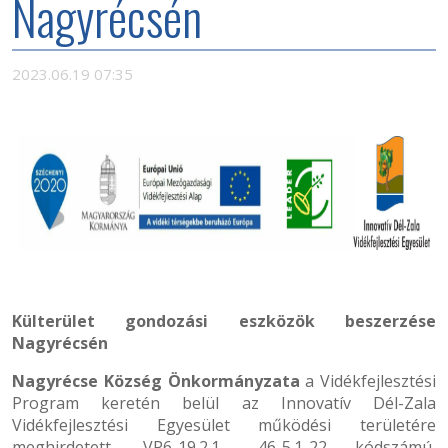
Nagyrécsén
2023.06.19 07:35
Külterület gondozási eszközök beszerzése
Nagyrécsén
Nagyrécse Község Önkormányzata
a Vidékfejlesztési
Program keretén belül az Innovatív Dél-Zala
Vidékfejlesztési Egyesület működési területére
meghirdetett, VP6-19.2.1.- 46-5.1-22 kódszámú,