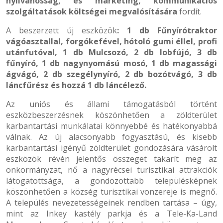
nyilvánosság, és marketing, kommunikációs
szolgáltatások költségei megvalósítására
fordít.
A beszerzett új eszközök
: 1 db Fűnyírótraktor
vágóasztallal, forgókefével,
hótoló gumi éllel,
profi
utánfutóval, 1 db
Mulcsozó, 2 db lobfújó, 3 db
fűnyíró, 1 db nagynyomású mosó, 1 db magassági
ágvágó, 2 db szegélynyíró, 2 db bozótvágó, 3 db
láncfűrész és hozzá 1 db láncélező.
Az uniós és állami támogatásból történt
eszközbeszerzésnek köszönhetően a zöldterület
karbantartási munkálatai könnyebbé és hatékonyabbá
válnak. Az új alacsonyabb fogyasztású, és kisebb
karbantartási igényű zöldterület gondozására vásárolt
eszközök révén jelentős összeget takarít meg az
önkormányzat, nő a nagyrécsei turisztikai attrakciók
látogatottsága, a gondozottabb településképnek
köszönhetően a község turisztikai vonzereje is megnő.
A település nevezetességeinek rendben tartása – úgy,
mint az Inkey kastély parkja és a Tele-Ka-Land