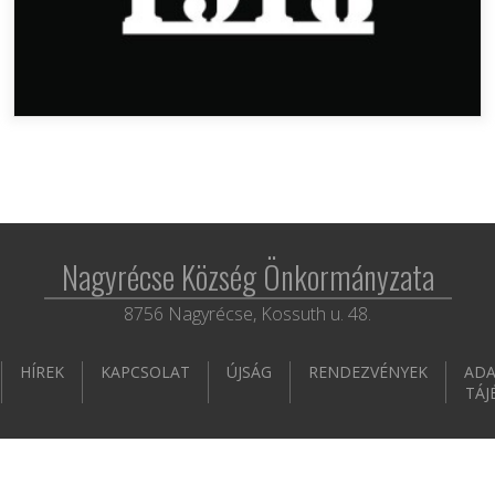
Nagyrécse Község Önkormányzata
8756 Nagyrécse, Kossuth u. 48.
HÍREK
KAPCSOLAT
ÚJSÁG
RENDEZVÉNYEK
ADA
TÁJ