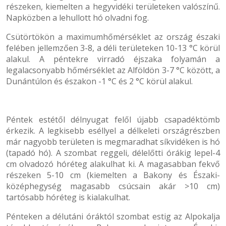
részeken, kiemelten a hegyvidéki területeken valószínű.
Napközben a lehullott hó olvadni fog.
Csütörtökön a maximumhőmérséklet az ország északi
felében jellemzően 3-8, a déli területeken 10-13 °C körül
alakul. A péntekre virradó éjszaka folyamán a
legalacsonyabb hőmérséklet az Alföldön 3-7 °C között, a
Dunántúlon és északon -1 °C és 2 °C körül alakul.
Péntek estétől délnyugat felől újabb csapadéktömb
érkezik. A legkisebb eséllyel a délkeleti országrészben
már nagyobb területen is megmaradhat síkvidéken is hó
(tapadó hó). A szombat reggeli, délelőtti órákig lepel-4
cm olvadozó hóréteg alakulhat ki. A magasabban fekvő
részeken 5-10 cm (kiemelten a Bakony és Északi-
középhegység magasabb csúcsain akár >10 cm)
tartósabb hóréteg is kialakulhat.
Pénteken a délutáni óráktól szombat estig az Alpokalja