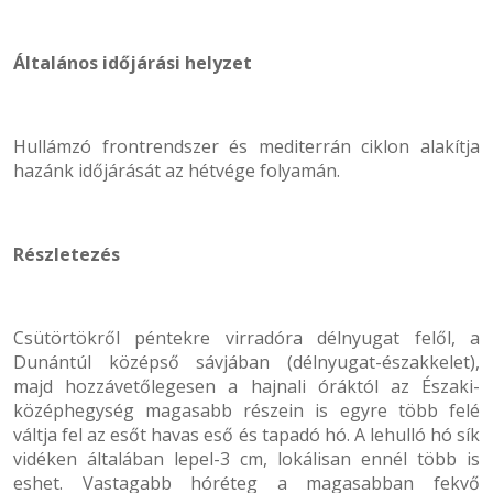
Általános időjárási helyzet
Hullámzó frontrendszer és mediterrán ciklon alakítja
hazánk időjárását az hétvége folyamán.
Részletezés
Csütörtökről péntekre virradóra délnyugat felől, a
Dunántúl középső sávjában (délnyugat-északkelet),
majd hozzávetőlegesen a hajnali óráktól az Északi-
középhegység magasabb részein is egyre több felé
váltja fel az esőt havas eső és tapadó hó. A lehulló hó sík
vidéken általában lepel-3 cm, lokálisan ennél több is
eshet. Vastagabb hóréteg a magasabban fekvő