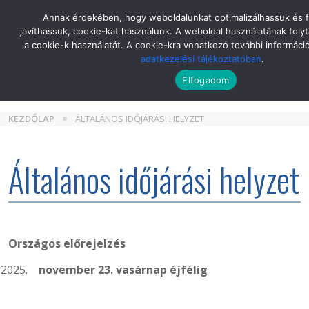
Skip
Annak érdekében, hogy weboldalunkat optimalizálhassuk és 
to
javíthassuk, cookie-kat használunk. A weboldal használatának folyt
the
a cookie-k használatát. A cookie-kra vonatkozó további informáci
content
adatkezelési tájékoztatóban
.
Elfogadom
KEZDŐLAP
ÁLTALÁNOS IDŐJÁRÁSI HELYZET
Általános időjárási helyzet
Országos előrejelzés
november 23. vasárnap éjfélig