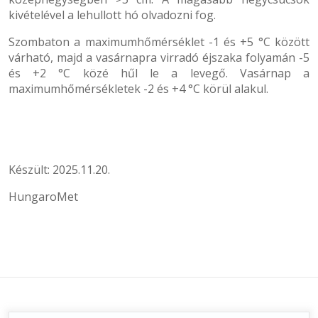
kivételével a lehullott hó olvadozni fog.
Szombaton a maximumhőmérséklet -1 és +5 °C között
várható, majd a vasárnapra virradó éjszaka folyamán -5
és +2 °C közé hűl le a levegő. Vasárnap a
maximumhőmérsékletek -2 és +4 °C körül alakul.
Készült: 2025.11.20.
HungaroMet