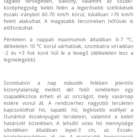
tágabb térségében, Bakony, valamint az Északi-
középhegység keleti felén a legerősebb széllökések
északi irányból 60-70 km/h körül, lokálisan >70 km/h
felett alakulhat. A magasabb térszíneken hófúvás is
előfordulhat.
Pénteken a nappali maximumok általában 0-7 °C,
délkeleten 10 °C körül várhatóak, szombatra virradóan
-2 és +3 fok köré hűl le a levegő (délkeleten lesz a
legmelegebb).
Szombaton a nap második felében jelentős
bizonytalanság mellett dél felől ismételten egy
csapadékzóna érheti el az országot, mely vasárnap
estére vonul át. A rendszerhez nagyobb területen
kapcsolódhat hó, tapadó hó, legkisebb eséllyel a
Dunántúl északnyugati területein, valamint a keleti
határszél közelében. A lehulló vizes hó mennyisége
síkvidéken általában lepel-3 cm, az Északi-
középhegységben >5 cm. A magasabb hegycsúcsok