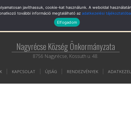
yamatosan javíthassuk, cookie-kat használunk. A weboldal használatának
REK
ÚJSÁG
RENDEZVÉNYEK
HIRDETMÉNYEK
onatkozó további információ megtalálható az
adatkezelési tájékoztatób
Elfogadom
Ó
KÉPGALÉRIA
TÖRTÉNELEM, TURISZTIKA
EGYESÜLETEK
PÁ
Nagyrécse Község Önkormányzata
8756 Nagyrécse, Kossuth u. 48.
K
KAPCSOLAT
ÚJSÁG
RENDEZVÉNYEK
ADATKEZEL