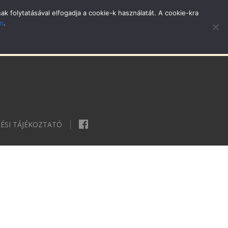
 folytatásával elfogadja a cookie-k használatát. A cookie-kra
an
.
LYÁZATOK
ÉRTÉKTÁR
VÁLASZTÁSI INFORMÁCIÓK
ÉSI TÁJÉKOZTATÓ