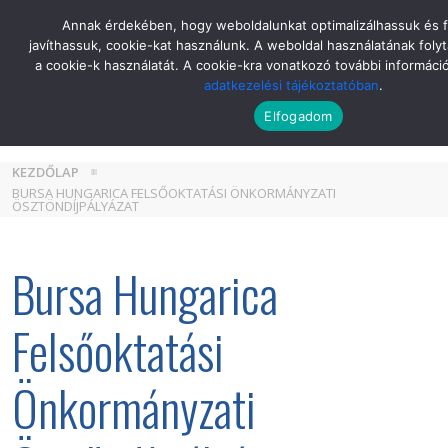
Skip
Annak érdekében, hogy weboldalunkat optimalizálhassuk és 
to
javíthassuk, cookie-kat használunk. A weboldal használatának folyt
the
a cookie-k használatát. A cookie-kra vonatkozó további informáci
content
adatkezelési tájékoztatóban
.
Elfogadom
KEZDŐLAP
BURSA HUNGARICA FELSŐOKTATÁSI ÖNKORMÁNYZATI
ÖSZTÖNDÍJPÁLYÁZAT
Bursa Hungarica
Felsőoktatási
Önkormányzati