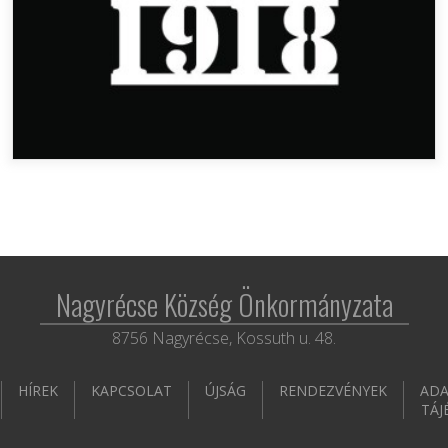
Nagyrécse Község Önkormányzata
8756 Nagyrécse, Kossuth u. 48.
HÍREK
KAPCSOLAT
ÚJSÁG
RENDEZVÉNYEK
ADA
TÁJ