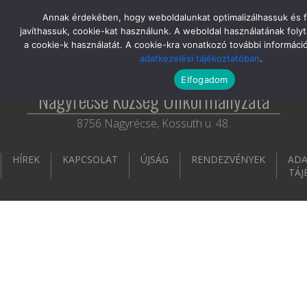
Skip
Annak érdekében, hogy weboldalunkat optimalizálhassuk és 
to
javíthassuk, cookie-kat használunk. A weboldal használatának folyt
the
a cookie-k használatát. A cookie-kra vonatkozó további informáci
content
adatkezelési tájékoztatóban
.
Elfogadom
Nagyrécse Község Önkormányzata
8756 Nagyrécse, Kossuth u. 48.
HÍREK
KAPCSOLAT
ÚJSÁG
RENDEZVÉNYEK
ADA
TÁJ