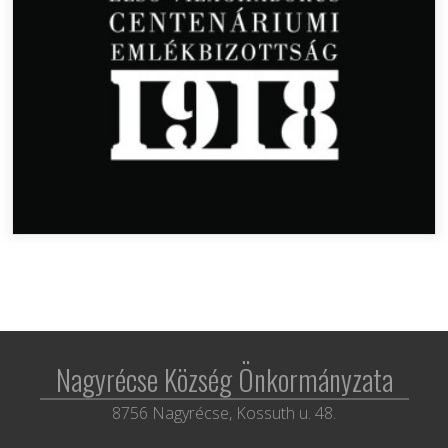
Nagyrécse Község Önkormányzata
8756 Nagyrécse, Kossuth u. 48.