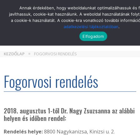
Skip
Annak érdekében, hogy weboldalunkat optimalizálhassuk és 
to
javíthassuk, cookie-kat használunk. A weboldal használatának folyt
the
a cookie-k használatát. A cookie-kra vonatkozó további informáci
content
adatkezelési tájékoztatóban
.
Elfogadom
KEZDŐLAP
FOGORVOSI RENDELÉS
Fogorvosi rendelés
2018. augusztus 1-től Dr. Nagy Zsuzsanna az alábbi
helyen és időben rendel:
Rendelés helye:
8800 Nagykanizsa, Kinizsi u. 2.