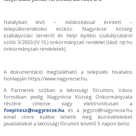
Hatályban lévő – módosítással érintett –
településrendezési eszköz: Nagyrécse község
szabályozási tervéről és helyi építési szabályzatáról
szóló 3/2003.(IV.15.) önkormányzati rendelet (lásd. njt.hu
önkormányzati rendeletek).
A dokumentáció megtalálható a település hivatalos
honlapján https://www.nagyrecse.hu.
A Partnerek szóban a lakossági fórumon, írásos
formában pedig Nagyrécse Község Önkormányzata
részére címezve vagy elektronikusan a
foepitesz@nagyrecse.hu
és a jegyzo@nagyrecse.hu
email címre küldve tehetik meg észrevételeiket
javaslataikat a lakossági fórumot követő 5 napon belül..