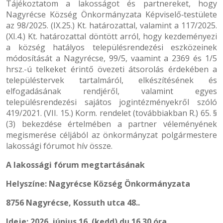
Tájékoztatom a lakosságot és partnereket, hogy
Nagyrécse Község Önkormányzata Képviselő‐testülete
az 98/2025. (IX.25.) Kt. határozattal, valamint a 117/2025.
(XI.4.) Kt. határozattal döntött arról, hogy kezdeményezi
a község hatályos településrendezési eszközeinek
módosítását a Nagyrécse, 99/5, vaamint a 2369 és 1/5
hrsz.-ú telkeket érintő övezeti átsorolás érdekében a
településtervek tartalmáról, elkészítésének és
elfogadásának rendjéről, valamint egyes
településrendezési sajátos jogintézményekről szóló
419/2021. (VII. 15.) Korm. rendelet (továbbiakban R.) 65. §
(3) bekezdése értelmében a partner véleményének
megismerése céljából az önkormányzat polgármestere
lakossági fórumot hív össze.
A lakossági fórum megtartásának
Helyszíne: Nagyrécse Község Önkormányzata
8756 Nagyrécse, Kossuth utca 48..
Ideje: 2026. június 16. (kedd) du.16.30 óra