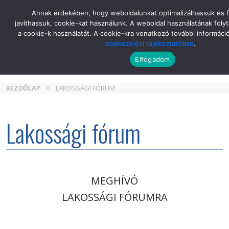
Skip
Annak érdekében, hogy weboldalunkat optimalizálhassuk és 
to
javíthassuk, cookie-kat használunk. A weboldal használatának folyt
the
a cookie-k használatát. A cookie-kra vonatkozó további informáci
content
adatkezelési tájékoztatóban
.
Elfogadom
KEZDŐLAP
LAKOSSÁGI FÓRUM
Lakossági fórum
MEGHÍVÓ
LAKOSSÁGI FÓRUMRA