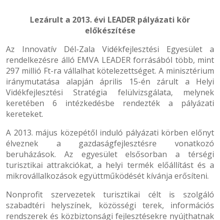
Lezárult a 2013. évi LEADER pályázati kör
előkészítése
Az Innovatív Dél-Zala Vidékfejlesztési Egyesület a
rendelkezésre álló EMVA LEADER forrásából több, mint
297 millió Ft-ra vállalhat kötelezettséget. A minisztérium
iránymutatása alapján április 15-én zárult a Helyi
Vidékfejlesztési Stratégia felülvizsgálata, melynek
keretében 6 intézkedésbe rendezték a pályázati
kereteket.
A 2013. május közepétől induló pályázati körben előnyt
élveznek a gazdaságfejlesztésre vonatkozó
beruházások. Az egyesület elsősorban a térségi
turisztikai attrakciókat, a helyi termék előállítást és a
mikrovállalkozások együttműködését kívánja erősíteni.
Nonprofit szervezetek turisztikai célt is szolgáló
szabadtéri helyszínek, közösségi terek, információs
rendszerek és közbiztonsági fejlesztésekre nyújthatnak