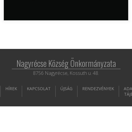
Nagyrécse Község Önkormányzata
8756 Nagyrécse, Kossuth u. 48.
HÍREK
KAPCSOLAT
ÚJSÁG
RENDEZVÉNYEK
ADA
TÁJ