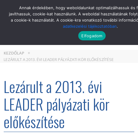
Skip
Annak érdekében, hogy weboldalunkat optimalizálhassuk és 
to
javíthassuk, cookie-kat használunk. A weboldal használatának folyt
the
a cookie-k használatát. A cookie-kra vonatkozó további informáci
content
adatkezelési tájékoztatóban
.
Elfogadom
KEZDŐLAP
LEZÁRULT A 2013. ÉVI LEADER PÁLYÁZATI KÖR ELŐKÉSZÍTÉSE
Lezárult a 2013. évi
LEADER pályázati kör
előkészítése