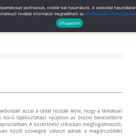
yamatosan javíthassuk, cookie-kat használunk. A weboldal használatának
REK
ÚJSÁG
RENDEZVÉNYEK
HIRDETMÉNYEK
onatkozó további információ megtalálható az
adatkezelési tájékoztatób
Elfogadom
Ó
KÉPGALÉRIA
TÖRTÉNELEM, TURISZTIKA
EGYESÜLETEK
PÁ
eboldalt azzal a céllal hozták létre, hogy a témában
es körű tájékoztatást nyújtson az ősszel bevezetésre
apcsolatban. A közérthető stílusban megfogalmazott,
ban közlő szövegek választ adnak a magáncsőddel