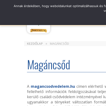
Skip
Annak érdekében, hogy weboldalunkat optimalizálhassuk és fol
KORONAVÍRUS
KERÉKPÁROZÁS
HÍ
to
v
the
content
NAGYRÉCSE KÖZSÉG
HELYI AD
KEZDŐLAP
MAGÁNCSŐD
Magáncsőd
A
magancsodvedelem.hu
címen elérhető w
fellelhető információk feldolgozásával telj
kerülő családi csődvédelem intézményével k
ugyanakkor a tényeket változatlan formá