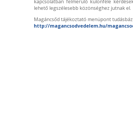
kapcsolatban felmerülő különféle kérdések
lehető legszélesebb közönséghez jutnak el.
Magáncsőd tájékoztató menüpont tudásbázi
http://magancsodvedelem.hu/magancso