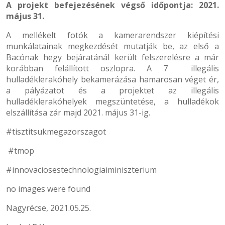
A projekt befejezésének végső időpontja: 2021.
május 31.
A mellékelt fotók a kamerarendszer kiépítési
munkálatainak megkezdését mutatják be, az első a
Bacónak hegy bejáratánál került felszerelésre a már
korábban felállított oszlopra. A 7 illegális
hulladéklerakóhely bekamerázása hamarosan véget ér,
a pályázatot és a projektet az illegális
hulladéklerakóhelyek megszüntetése, a hulladékok
elszállítása zár majd 2021. május 31-ig.
#tisztitsukmegazorszagot
#tmop
#innovaciosestechnologiaiminiszterium
no images were found
Nagyrécse, 2021.05.25.