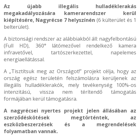
Az újabb illegális hulladéklerakás
megakadályozására
kamerarendszer kerül
kiépítésére, Nagyrécse 7 helyszínén
(6 külterület és 1
belterület).
A biztonsági rendszer az alábbiakból áll: nagyfelbontású
(Full HD), 360° látómezővel rendelkező kamera
infravetővel, tartószerkezettel, napelemes
energiaellátással.
A „Tisztítsuk meg az Országot!” projekt célja, hogy az
ország egész területén felszámolásra kerüljenek az
illegális hulladéklerakók, mely tevékenység 100%-os
intenzitású, vissza nem térítendő támogatás
formájában kerül támogatásra.
A nagyrécsei nyertes projekt jelen állásában az
szerződéskötések megtörténtek, az
eszközbeszerzések és a megrendelések
folyamatban vannak.