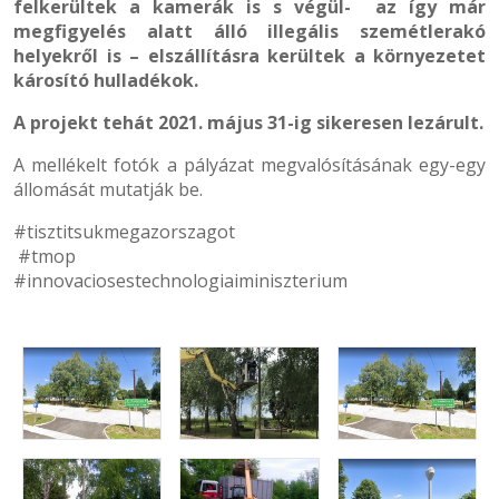
felkerültek a kamerák is s végül- az így már
megfigyelés alatt álló illegális szemétlerakó
helyekről is – elszállításra kerültek a környezetet
károsító hulladékok.
A projekt tehát 2021. május 31-ig sikeresen lezárult.
A mellékelt fotók a pályázat megvalósításának egy-egy
állomását mutatják be.
#tisztitsukmegazorszagot
#tmop
#innovaciosestechnologiaiminiszterium