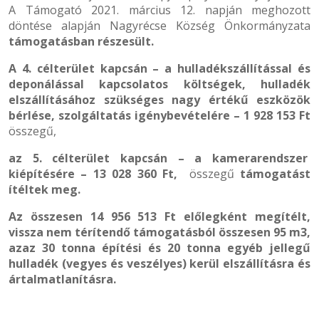
A Támogató 2021. március 12. napján meghozott
döntése alapján Nagyrécse Község Önkormányzata
támogatásban részesült.
A 4. célterület kapcsán – a hulladékszállítással és
deponálással kapcsolatos költségek, hulladék
elszállításához szükséges nagy értékű eszközök
bérlése, szolgáltatás igénybevételére – 1 928 153 Ft
összegű,
az 5. célterület kapcsán – a kamerarendszer
kiépítésére – 13 028 360 Ft,
összegű
támogatást
ítéltek meg.
Az összesen 14 956 513 Ft előlegként megítélt,
vissza nem térítendő támogatásból összesen 95 m3,
azaz 30 tonna építési és 20 tonna egyéb jellegű
hulladék (vegyes és veszélyes) kerül elszállításra és
ártalmatlanításra.