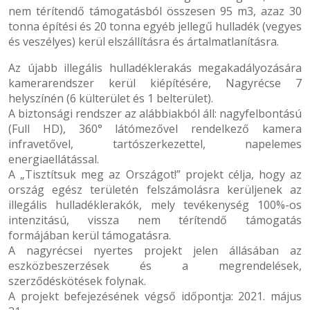
nem térítendő támogatásból összesen 95 m3, azaz 30
tonna építési és 20 tonna egyéb jellegű hulladék (vegyes
és veszélyes) kerül elszállításra és ártalmatlanításra.
Az újabb illegális hulladéklerakás megakadályozására
kamerarendszer kerül kiépítésére, Nagyrécse 7
helyszínén (6 külterület és 1 belterület).
A biztonsági rendszer az alábbiakból áll: nagyfelbontású
(Full HD), 360° látómezővel rendelkező kamera
infravetővel, tartószerkezettel, napelemes
energiaellátással.
A „Tisztítsuk meg az Országot!” projekt célja, hogy az
ország egész területén felszámolásra kerüljenek az
illegális hulladéklerakók, mely tevékenység 100%-os
intenzitású, vissza nem térítendő támogatás
formájában kerül támogatásra.
A nagyrécsei nyertes projekt jelen állásában az
eszközbeszerzések és a megrendelések,
szerződéskötések folynak.
A projekt befejezésének végső időpontja: 2021. május