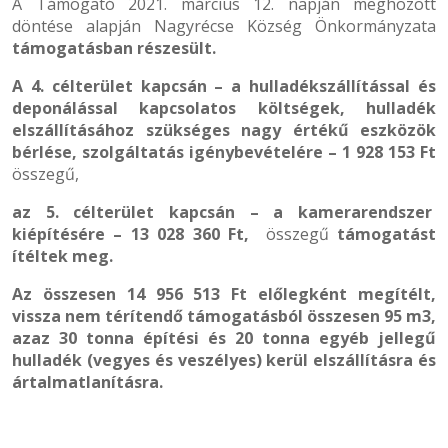
A Támogató 2021. március 12. napján meghozott
döntése alapján Nagyrécse Község Önkormányzata
támogatásban részesült.
A 4. célterület kapcsán – a hulladékszállítással és
deponálással kapcsolatos költségek, hulladék
elszállításához szükséges nagy értékű eszközök
bérlése, szolgáltatás igénybevételére – 1 928 153 Ft
összegű,
az 5. célterület kapcsán – a kamerarendszer
kiépítésére – 13 028 360 Ft,
összegű
támogatást
ítéltek meg.
Az összesen 14 956 513 Ft előlegként megítélt,
vissza nem térítendő támogatásból összesen 95 m3,
azaz 30 tonna építési és 20 tonna egyéb jellegű
hulladék (vegyes és veszélyes) kerül elszállításra és
ártalmatlanításra.