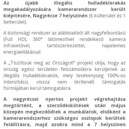
Az újabb illegális hulladéklerakás
megakadályozására
kamerarendszer került
kiépítésére, Nagyrécse 7 helyszínén
(6 külterület és 1
belterület).
A biztonsági rendszer az alábbiakból áll: nagyfelbontású
(Full HD), 360° látómezővel rendelkező kamera
infravetővel, tartószerkezettel, napelemes
energiaellátással.
A „Tisztítsuk meg az Országot!” projekt célja, hogy az
ország egész területén felszámolásra kerüljenek az
illegális hulladéklerakók, mely tevékenység 100%-os
intenzitású, vissza nem térítendő támogatás
formájában kerül támogatásra.
A nagyrécsei nyertes projekt végrehajtása
megtörtént, a szerződéskötések után május
közepén megkezdődtek a munkálatok, elsőként a
kamerarendszerhez szükséges oszlopok kerültek
felállításra, majd azokra mind a 7 helyszínen