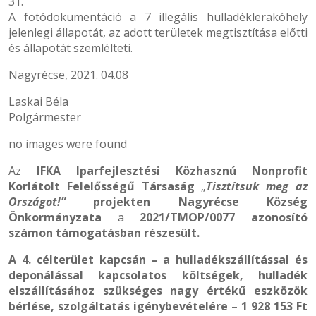
31.
A fotódokumentáció a 7 illegális hulladéklerakóhely
jelenlegi állapotát, az adott területek megtisztítása előtti
és állapotát szemlélteti.
Nagyrécse, 2021. 04.08
Laskai Béla
Polgármester
no images were found
Az
IFKA Iparfejlesztési Közhasznú Nonprofit
Korlátolt Felelősségű Társaság
„
Tisztítsuk meg az
Országot!”
projekten Nagyrécse Község
Önkormányzata
a
2021/TMOP/0077 azonosító
számon támogatásban részesült.
A 4. célterület kapcsán – a hulladékszállítással és
deponálással kapcsolatos költségek, hulladék
elszállításához szükséges nagy értékű eszközök
bérlése, szolgáltatás igénybevételére – 1 928 153 Ft