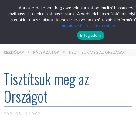
Skip
Annak érdekében, hogy weboldalunkat optimalizálhassuk és 
to
javíthassuk, cookie-kat használunk. A weboldal használatának folyt
the
a cookie-k használatát. A cookie-kra vonatkozó további informáci
content
adatkezelési tájékoztatóban
.
Elfogadom
KEZDŐLAP
PÁLYÁZATOK
TISZTÍTSUK MEG AZ ORSZÁGOT
Tisztítsuk meg az
Országot
2021.05.10 10:02