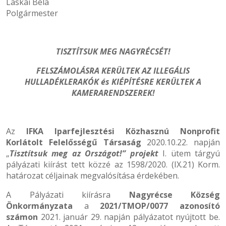
Laskai Béla
Polgármester
TISZTÍTSUK MEG NAGYRÉCSÉT!
FELSZÁMOLÁSRA KERÜLTEK AZ ILLEGÁLIS
HULLADÉKLERAKÓK és KIÉPÍTÉSRE KERÜLTEK A
KAMERARENDSZEREK!
Az
IFKA Iparfejlesztési Közhasznú Nonprofit
Korlátolt Felelősségű Társaság
2020.10.22. napján
„
Tisztítsuk meg az Országot!” projekt
I. ütem tárgyú
pályázati kiírást tett közzé az 1598/2020. (IX.21) Korm.
határozat céljainak megvalósítása érdekében.
A Pályázati kiírásra
Nagyrécse Község
Önkormányzata
a
2021/TMOP/0077 azonosító
számon
2021. január 29. napján pályázatot nyújtott be.