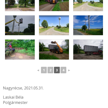
◄
1
2
3
4
►
Nagyrécse, 2021.05.31.
Laskai Béla
Polgármester