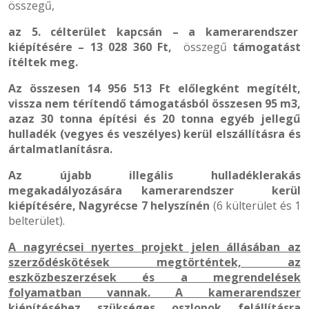
összegű,
az 5. célterület kapcsán – a kamerarendszer
kiépítésére – 13 028 360 Ft,
összegű
támogatást
ítéltek meg.
Az összesen 14 956 513 Ft előlegként megítélt,
vissza nem térítendő támogatásból összesen 95 m3,
azaz 30 tonna építési és 20 tonna egyéb jellegű
hulladék (vegyes és veszélyes) kerül elszállításra és
ártalmatlanításra.
Az újabb illegális hulladéklerakás
megakadályozására
kamerarendszer kerül
kiépítésére, Nagyrécse 7 helyszínén
(6 külterület és 1
belterület).
A nagyrécsei nyertes projekt jelen állásában az
szerződéskötések megtörténtek, az
eszközbeszerzések és a megrendelések
folyamatban vannak. A kamerarendszer
kiépítéséhez szükséges oszlopok felállításra