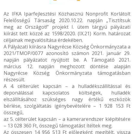
Az IFKA Iparfejlesztési Közhasznú Nonprofit Korlátolt
Felelősségű Társaság 2020.10.22. napján „Tisztítsuk
meg az Országot!” projekt I. ütem tárgyú pályázati
kiírást tett közzé az 1598/2020. (IX.21) Korm. határozat
céljainak megvalósítása érdekében.
A Pályázati kiírásra Nagyrécse Község Önkormányzata a
2021/TMOP/0077 azonosító számon 2021. január 29.
napján pályázatot nyújtott be. A Támogató 2021.
március 12. napján meghozott döntése alapján
Nagyrécse Község Önkormányzata támogatásban
részesült.
A 4. célterület kapcsán – a hulladékszállítással és
deponálással kapcsolatos költségek, hulladék
elszállításához szükséges nagy értékű eszközök
bérlése, szolgáltatás igénybevételére – 1 928 153 Ft
összegű,
az 5. célterület kapcsán – a kamerarendszer kiépítésére
– 13 028 360 Ft, összegű támogatást ítéltek meg.
Az összesen 14 956 513 Ft előlegként megítélt, vissza