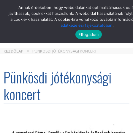
Skip
Annak érdekében, hogy weboldalunkat optimalizálhassuk és 
to
javíthassuk, cookie-kat használunk. A weboldal használatának folyt
the
a cookie-k használatát. A cookie-kra vonatkozó további informáci
content
adatkezelési tájékoztatóban
.
Elfogadom
KEZDŐLAP
PÜNKÖSDI JÓTÉKONYSÁGI KONCERT
Pünkösdi jótékonysági
koncert