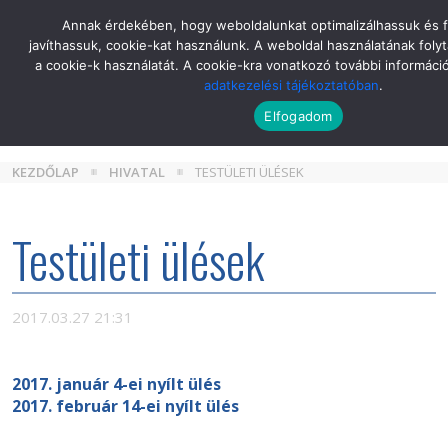
Skip
Annak érdekében, hogy weboldalunkat optimalizálhassuk és 
to
javíthassuk, cookie-kat használunk. A weboldal használatának folyt
the
a cookie-k használatát. A cookie-kra vonatkozó további informáci
content
adatkezelési tájékoztatóban
.
Elfogadom
KEZDŐLAP
HIVATAL
TESTÜLETI ÜLÉSEK
Testületi ülések
2017.03.27 21:31
2017. január 4-ei nyílt ülés
2017. február 14-ei nyílt ülés