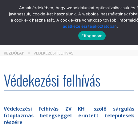
Skip
Annak érdekében, hogy weboldalunkat optimalizálhassuk és 
to
javíthassuk, cookie-kat használunk. A weboldal használatának folyt
the
a cookie-k használatát. A cookie-kra vonatkozó további informáci
content
adatkezelési tájékoztatóban
.
Elfogadom
KEZDŐLAP
VÉDEKEZÉSI FELHÍVÁS
Védekezési felhívás
Védekezési felhívás ZV KH_ szőlő sárgulás
fitoplazmás betegséggel érintett települések
részére