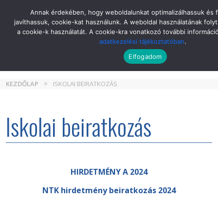
Skip
Annak érdekében, hogy weboldalunkat optimalizálhassuk és 
to
javíthassuk, cookie-kat használunk. A weboldal használatának folyt
the
a cookie-k használatát. A cookie-kra vonatkozó további informáci
content
adatkezelési tájékoztatóban
.
Elfogadom
KEZDŐLAP
ISKOLAI BEIRATKOZÁS
Iskolai beiratkozás
HIRDETMÉNY A 2024
NTK hirdetmény beiratkozás 2024