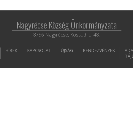
Nagyrécse Község Önkormányzata
8756 Nagyrécse, Kossuth u. 48.
HÍREK
KAPCSOLAT
ÚJSÁG
RENDEZVÉNYEK
ADA
TÁJ