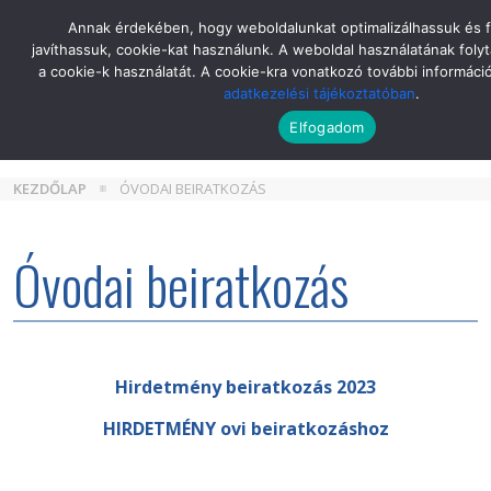
Skip
Annak érdekében, hogy weboldalunkat optimalizálhassuk és 
to
javíthassuk, cookie-kat használunk. A weboldal használatának folyt
the
a cookie-k használatát. A cookie-kra vonatkozó további informáci
content
adatkezelési tájékoztatóban
.
Elfogadom
KEZDŐLAP
ÓVODAI BEIRATKOZÁS
Óvodai beiratkozás
Hirdetmény beiratkozás 2023
HIRDETMÉNY ovi beiratkozáshoz